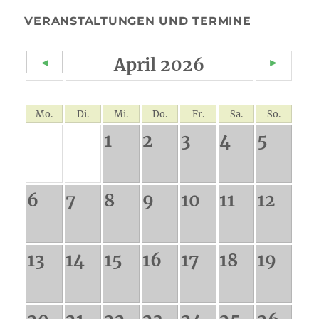
VERANSTALTUNGEN UND TERMINE
April 2026
◄
►
Mo.
Di.
Mi.
Do.
Fr.
Sa.
So.
1
2
3
4
5
6
7
8
9
10
11
12
13
14
15
16
17
18
19