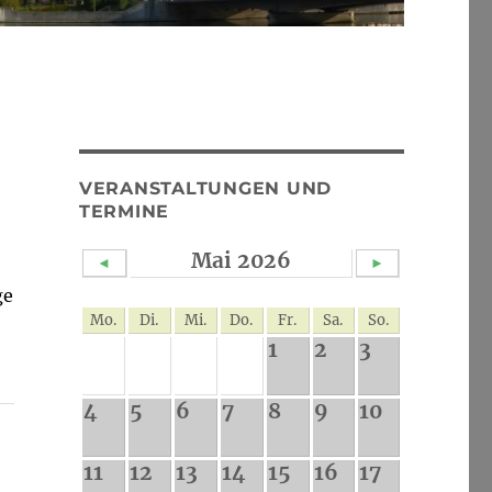
VERANSTALTUNGEN UND
TERMINE
Mai 2026
◄
►
ge
Mo.
Di.
Mi.
Do.
Fr.
Sa.
So.
1
2
3
4
5
6
7
8
9
10
11
12
13
14
15
16
17