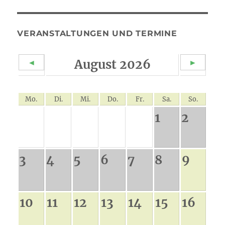
VERANSTALTUNGEN UND TERMINE
August 2026
◄
►
Mo.
Di.
Mi.
Do.
Fr.
Sa.
So.
1
2
9
3
4
5
6
7
8
10
11
12
13
14
15
16