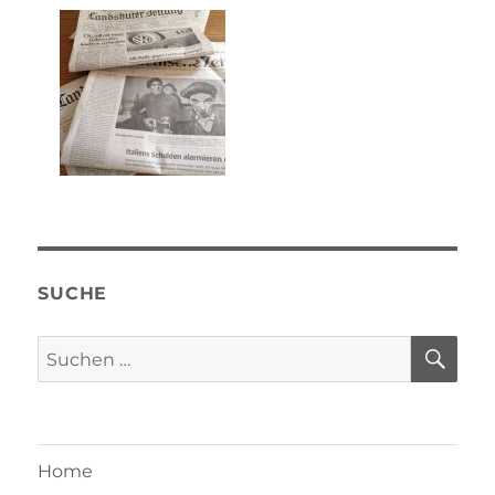
SUCHE
SU
Suchen
nach:
Home