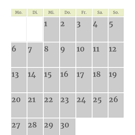
Mo.
Di.
Mi.
Do.
Fr.
Sa.
So.
1
2
3
4
5
6
7
8
9
10
11
12
13
14
15
16
17
18
19
20
21
22
23
24
25
26
27
28
29
30