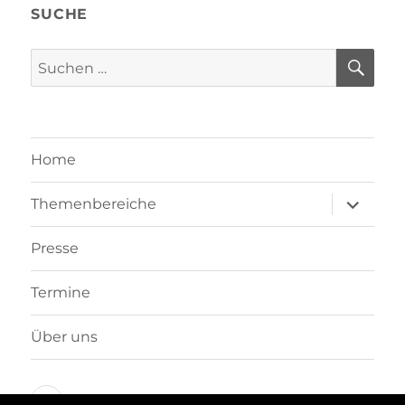
SUCHE
SU
Suchen
nach:
Home
Unterme
Themenbereiche
öffnen
Presse
Termine
Über uns
Datenschutzerklärung/Impressum