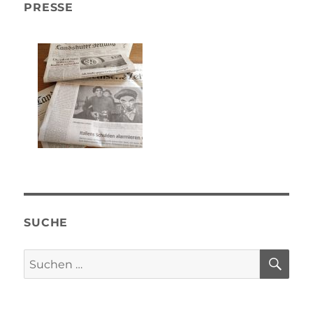
PRESSE
SUCHE
SU
Suchen
nach: