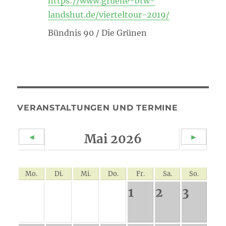
https://www.gruene-btw-
landshut.de/vierteltour-2019/
Bündnis 90 / Die Grünen
VERANSTALTUNGEN UND TERMINE
Mai 2026
◄
►
Mo.
Di.
Mi.
Do.
Fr.
Sa.
So.
1
2
3