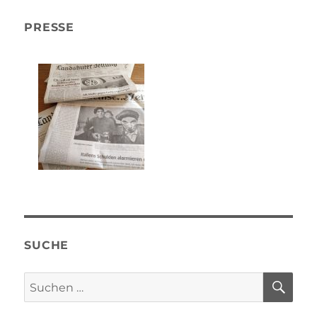
PRESSE
SUCHE
SU
Suchen
nach: