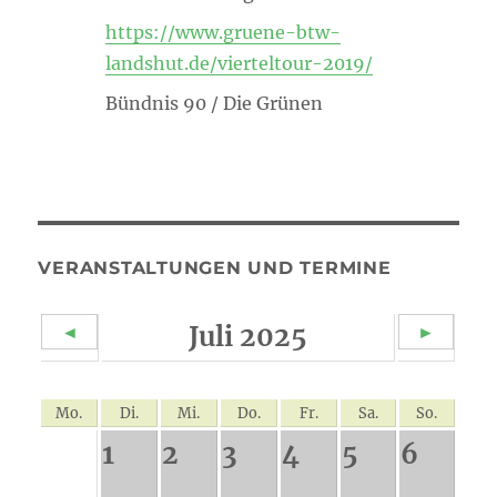
https://www.gruene-btw-
landshut.de/vierteltour-2019/
Bündnis 90 / Die Grünen
VERANSTALTUNGEN UND TERMINE
Juli 2025
◄
►
Mo.
Di.
Mi.
Do.
Fr.
Sa.
So.
1
2
3
4
5
6