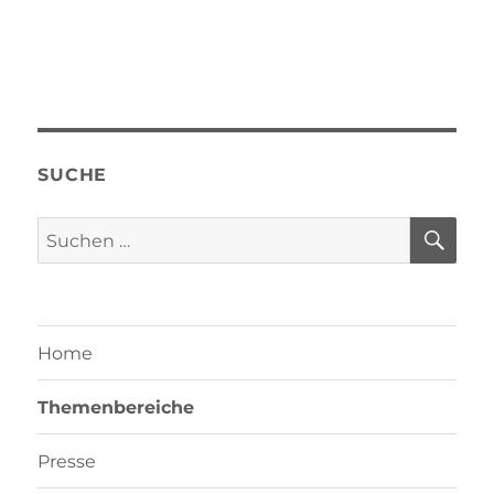
SUCHE
SU
Suchen
nach:
Home
Themenbereiche
Presse